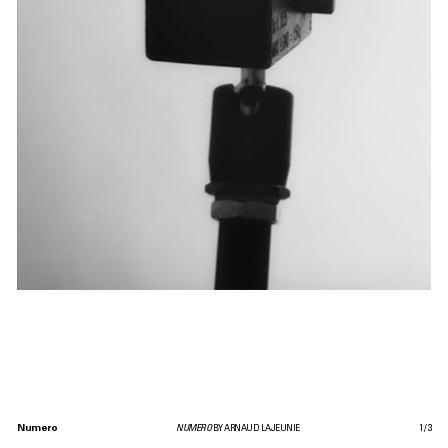
Numero
NUMERO
BY ARNAUD LAJEUNIE
1
/
3