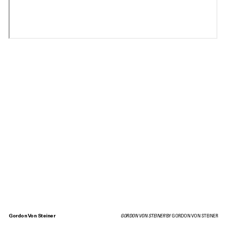
Gordon Von Steiner
GORDON VON STEINER
BY GORDON VON STEINER