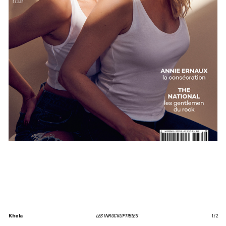
Khela
LES INROCKUPTIBLES
1
/
2