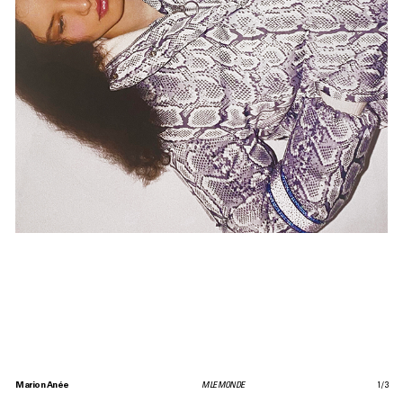
Marion Anée
M LE MONDE
1
/
3