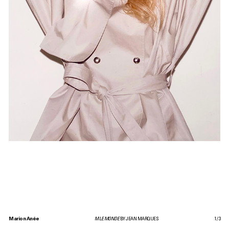
Marion Anée
M LE MONDE
BY JEAN MARQUES
1
/
3