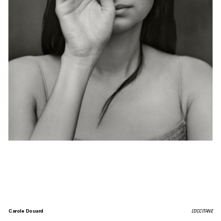
Carole Douard
L’OCCITANE