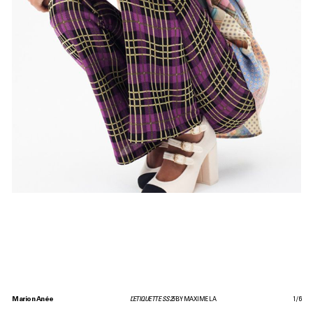
Marion Anée
L’ETIQUETTE SS25
BY MAXIME LA
1
/
6