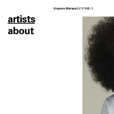
Virginie Mataja
ELLE N°4169
1
/
3
artists
about