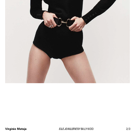
Virginie Mataja
ELLE JOAILLERIE
BY BILLY KIDD
2
/
3