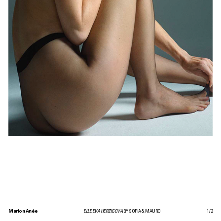
Marion Anée
ELLE EVA HERZIGOVA
BY SOFIA & MAURO
1
/
2