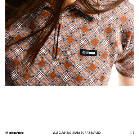
Marion Anée
ELLE CLARA LUCIANI
BY SOFIA & MAURO
1
/
2