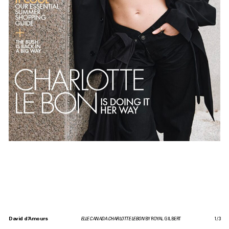
David d’Amours
ELLE CANADA CHARLOTTE LEBON
BY ROYAL GILBERT
1
/
3