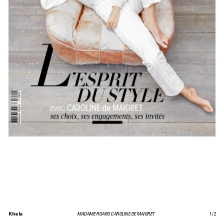
Khela
MADAME FIGARO CAROLINE DE MAIGRET
1
/
2