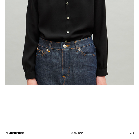
Marion Anée
A.P.C GOLF
2
/
2